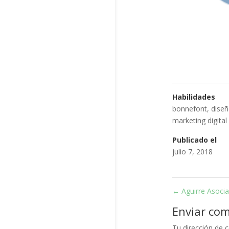
Habilidades
bonnefont
,
dise
marketing digital
Publicado el
julio 7, 2018
←
Aguirre Asoci
Enviar co
Tu dirección de c