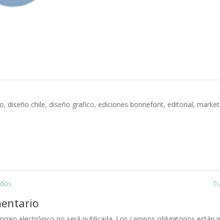
ño
,
diseño chile
,
diseño grafico
,
ediciones bonnefont
,
editorial
,
marketi
ados
T
mentario
orreo electrónico no será publicada.
Los campos obligatorios están